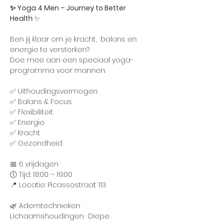
✨ Yoga 4 Men – Journey to Better 
Health 
✨
Ben jij klaar om je kracht,  balans en 
energie te versterken?
Doe mee aan een speciaal yoga-
programma voor mannen:
✅ Uithoudingsvermogen
✅ Balans & Focus
✅ Flexibiliteit
✅ Energie
✅ Kracht
✅ Gezondheid
📅 6 vrijdagen 
🕕 Tijd: 18:00 – 19:00
📍 Locatie: Picassostraat 113
🌿 Ademtechnieken · 
Lichaamshoudingen · Diepe 