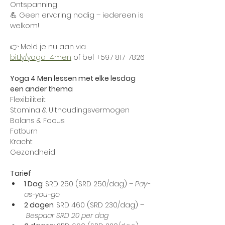
Ontspanning
💪 Geen ervaring nodig – iedereen is 
welkom!
👉 Meld je nu aan via 
bit.ly/yoga_4men
 of bel +597 817-7826
Yoga 4 Men lessen met elke lesdag 
een ander thema
Flexibiliteit
Stamina & Uithoudingsvermogen
Balans & Focus
Fatburn
Kracht
Gezondheid
Tarief
1 Dag
: SRD 250 (SRD 250/dag) – 
Pay-
as-you-go 
2 dagen
: SRD 460 (SRD 230/dag) –
Bespaar SRD 20 per dag