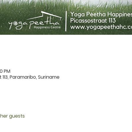
00 PM
 113, Paramaribo, Suriname
ther guests