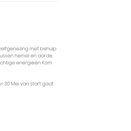
zelfgenezing met behulp 
 tussen hemel en aarde, 
rachtige energieën. Kom 
r 30 Mei van start gaat 