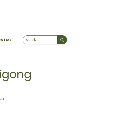
ONTACT
Qigong
en