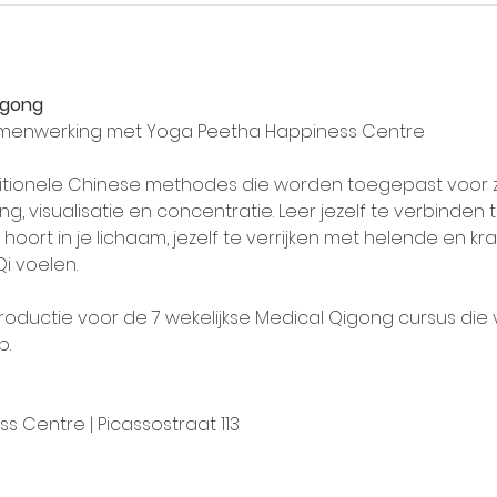
igong 
samenwerking met Yoga Peetha Happiness Centre
itionele Chinese methodes die worden toegepast voor 
, visualisatie en concentratie. Leer jezelf te verbinden
s hoort in je lichaam, jezelf te verrijken met helende en k
i voelen.
roductie voor de 7 wekelijkse Medical Qigong cursus die v
p.
s Centre | Picassostraat 113