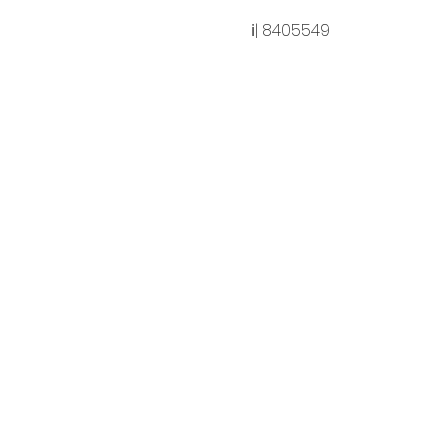
ℹ| 8405549