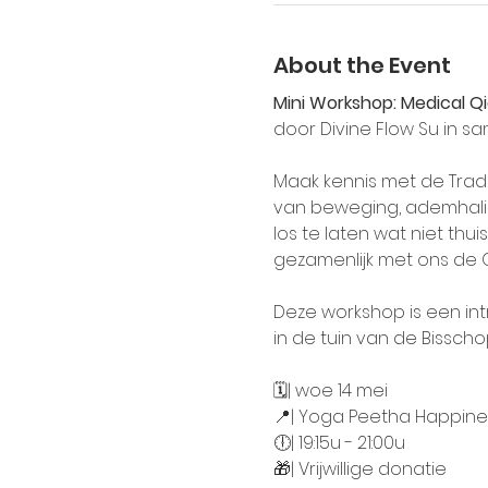
About the Event
Mini Workshop: Medical Q
door Divine Flow Su in 
Maak kennis met de Trad
van beweging, ademhaling
los te laten wat niet thui
gezamenlijk met ons de Q
Deze workshop is een int
in de tuin van de Bisscho
🗓| woe 14 mei
📍| Yoga Peetha Happines
🕕| 19:15u - 21:00u
🎁| Vrijwillige donatie